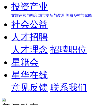
投资产业
文旅运营与融合
城市更新与改造
美丽乡村与赋能
社会公益
人才招聘
人才理念
招聘职位
星籍会
星华在线
意见反馈
联系我们