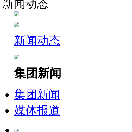
新闻动态
新闻动态
集团新闻
集团新闻
媒体报道