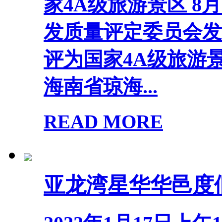
家4A级旅游景区 8
发质量评定委员会发
评为国家4A级旅游
海南省琼海...
READ MORE
亚龙湾星华华邑度