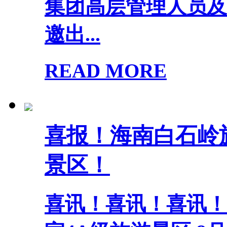
集团高层管理人员及
邀出...
READ MORE
喜报！海南白石岭
景区！
喜讯！喜讯！喜讯！