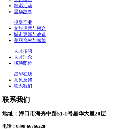
精彩活动
星华故事
投资产业
文旅运营与融合
城市更新与改造
美丽乡村与赋能
人才招聘
人才理念
招聘职位
星华在线
意见反馈
联系我们
联系我们
地址：海口市海秀中路51-1号星华大厦20层
电话：0898-66766228