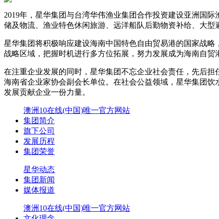
2019年，星华集团与台湾华伟渔业集团合作投资建设亚洲国
储及物流、渔业特色休闲旅游、远洋船队后勤物资补给、大型
星华集团将积极响应建设海南中国特色自由贸易港的国家战略
战略区域，把握时机进行多方位拓展，努力发展成为海南自贸
在注重企业发展的同时，星华集团不忘企业社会责任，先后担
海南省企业家协会副会长单位。在社会公益领域，星华集团饮
发展贡献企业一份力量。
澳洲10在线(中国)唯一官方网站
集团简介
旗下公司
发展历程
集团荣誉
星华动态
集团新闻
媒体报道
澳洲10在线(中国)唯一官方网站
文化理念