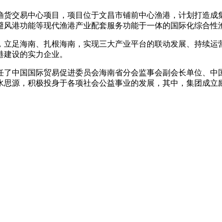
际渔货交易中心项目，项目位于文昌市铺前中心渔港，计划打造
避风港功能等现代渔港产业配套服务功能于一体的国际化综合性
，立足海南、扎根海南，实现三大产业平台的联动发展、持续运营
港建设的实力企业。
任了中国国际贸易促进委员会海南省分会监事会副会长单位、中
水思源，积极投身于各项社会公益事业的发展，其中，集团成立励