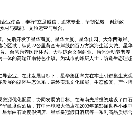
"的企业使命，奉行“立足诚信，追求专业，坚韧弘毅，创新致
丽乡村与赋能、文旅运营与融合。
家。先后开发了星华商厦、星华大厦、星华佳园、大华西海岸、
心区域，纵览22公里黄金海岸线的百万方滨海生活大城。星华
式教育、台湾康养医疗体系、大型综合文创商业、康体运动养老养
娱为一体的高端江南特色小镇。为城市的峰层人士，筑造生态理想
主导企业。在此发展目标下，星华集团率先在本土引进集生态观
序发展的循环生态体系，最终实现文化赋能、生态修复、产业培
现资源优化配置，协同发展的目标。在海南先后投资建设了白石
邑度假酒店，其中环球城大酒店在2003年第53届世界小姐中
、星华白石岭度假酒店、星华皇冠假日酒店等一系列高品质综合